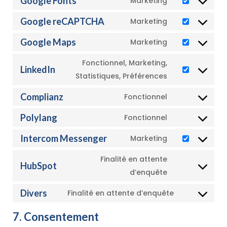
Google Fonts
Marketing
Consent
service
to
Google reCAPTCHA
Marketing
wordpress
Consent
service
to
Google Maps
Marketing
google-
Consent
service
fonts
to
Fonctionnel, Marketing,
google-
LinkedIn
service
Consent
Statistiques, Préférences
recaptcha
google-
to
Complianz
Fonctionnel
maps
service
Consent
linkedin
to
Polylang
Fonctionnel
Consent
service
to
Intercom Messenger
Marketing
complianz
Consent
service
to
Finalité en attente
polylang
HubSpot
service
Consent
d’enquête
intercom-
to
Divers
Finalité en attente d’enquête
messenger
service
Consent
hubspot
to
7. Consentement
service