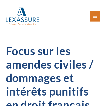
Aller
au
contenu
MAI
MEN
Focus sur les
amendes civiles /
dommages et
intérêts punitifs
en droit français